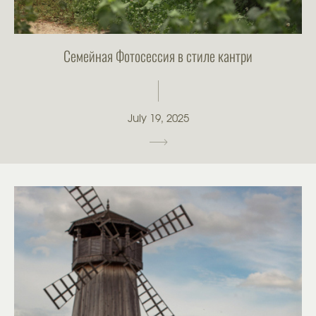
Семейная Фотосессия в стиле кантри
July 19, 2025