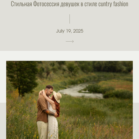
Стильная Фотосессия девушек в стиле cuntry fashion
July 19, 2025