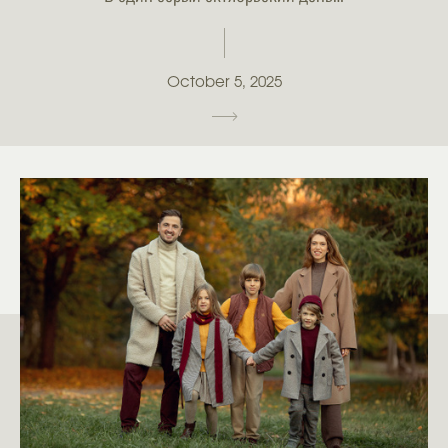
October 5, 2025