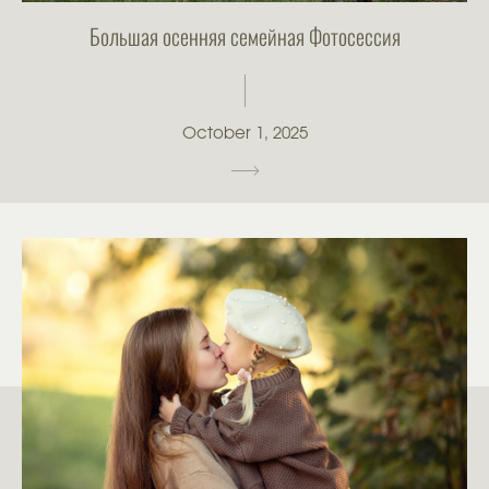
Большая осенняя семейная Фотосессия
October 1, 2025