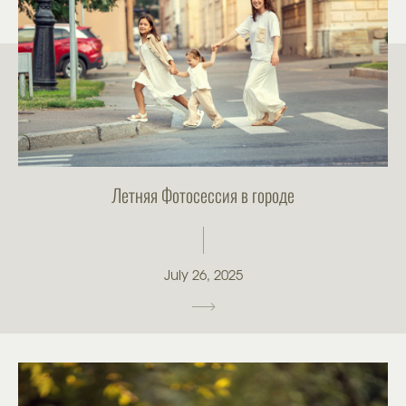
Летняя Фотосессия в городе
July 26, 2025