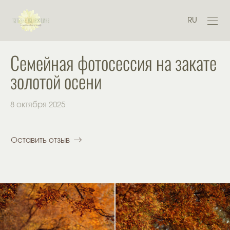
RU
Семейная фотосессия на закате
золотой осени
8 октября 2025
Оставить отзыв