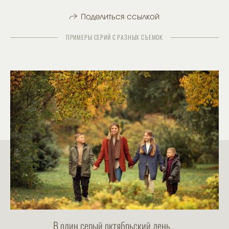
Поделиться ссылкой
ПРИМЕРЫ СЕРИЙ С РАЗНЫХ СЪЕМОК
В один серый октябрьский день…