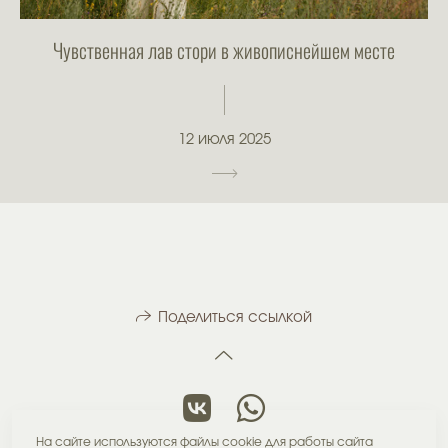
Чувственная лав стори в живописнейшем месте
12 июля 2025
Поделиться ссылкой
На сайте используются файлы cookie для работы сайта