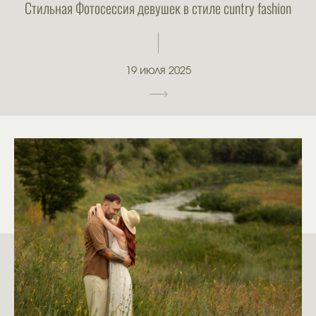
Стильная Фотосессия девушек в стиле cuntry fashion
19 июля 2025