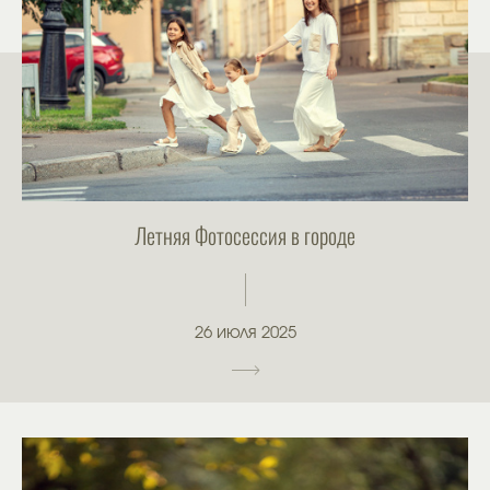
Летняя Фотосессия в городе
26 июля 2025