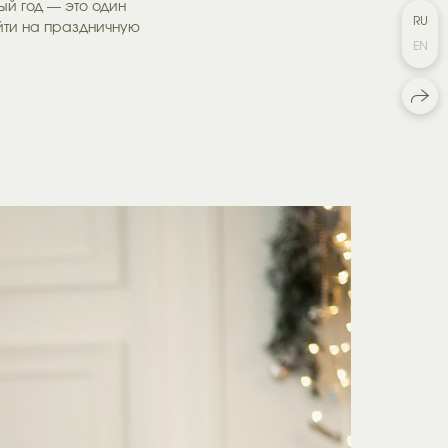
й год — это один
RU
ийти на праздничную
EN