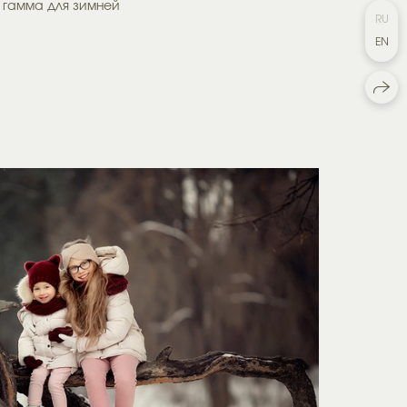
 гамма для зимней
RU
EN